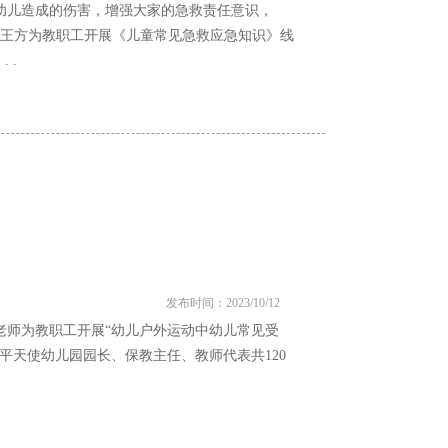
幼儿造成的伤害，增强大家的急救责任意识，
博士王方为教职工开展《儿童常见急救应急知识》线
 .
发布时间：2023/10/12
辰老师为教职工开展“幼儿户外运动中幼儿常见受
平天使幼儿园园长、保教主任、教师代表共120