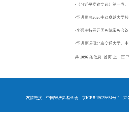
·
《习近平党建文选》第一卷、
·
怀进鹏向2026中欧卓越大学
·
李强主持召开国务院常务会议
·
怀进鹏调研北京交通大学、中
共
1096
条信息
首页
上一页
友情链接：
中国宋庆龄基金会
京ICP备15025654号-1
京公